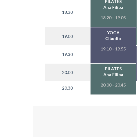
PILATES
Ana Filipa
18.30
18.20 - 19.05
YOGA
19.00
Cláudio
19.10 - 19.55
19.30
PILATES
20.00
Ana Filipa
20.00 - 20.45
20.30