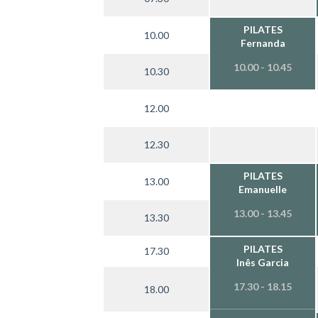
PILATES
10.00
Fernanda
10.00 - 10.45
10.30
12.00
12.30
PILATES
13.00
Emanuelle
13.00 - 13.45
13.30
PILATES
17.30
Inês Garcia
17.30 - 18.15
18.00