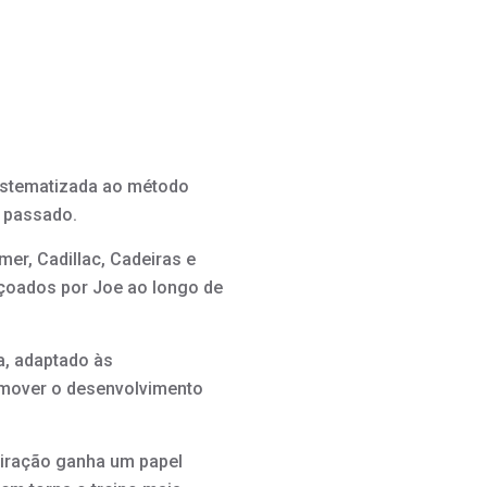
sistematizada ao método
o passado.
er, Cadillac, Cadeiras e
içoados por Joe ao longo de
a, adaptado às
romover o desenvolvimento
piração ganha um papel