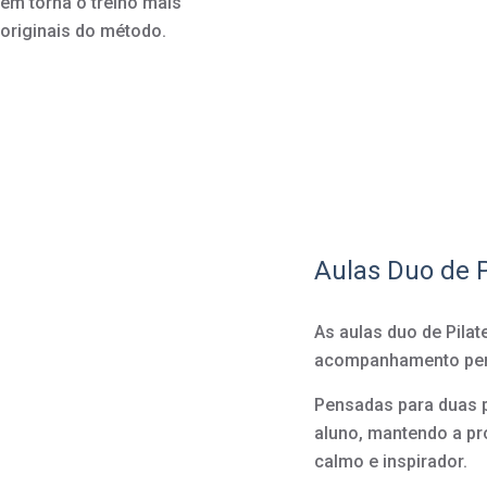
gem torna o treino mais
 originais do método.
Aulas Duo de P
As aulas duo de Pil
acompanhamento perso
Pensadas para duas 
aluno, mantendo a pr
calmo e inspirador.