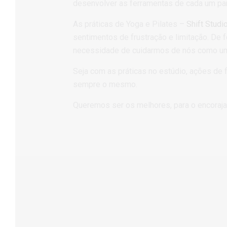
desenvolver as ferramentas de cada um par
As práticas de Yoga e Pilates –
Shift Studi
sentimentos de frustração e limitação.
De f
necessidade de cuidarmos de nós como um
Seja com as práticas no estúdio, ações de
sempre o mesmo.
Queremos ser os melhores, para o encorajar
Universalidade
Todas as pessoas, de todas as