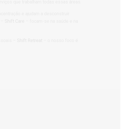
rviços que trabalham todas essas áreas.
centração e ajudam a desconstruir
r –
Shift Care
– focam-se na saúde e na
essoais –
Shift Retreat
– o nosso foco é
Transparência
Acreditamos que os resultados