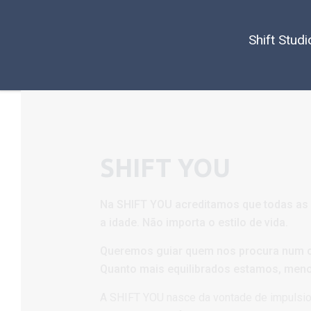
Shift Studi
SHIFT YOU
Na SHIFT YOU acreditamos que todas as 
a idade. Não importa o estilo de vida.
Queremos guiar quem nos procura num ca
Quanto mais equilibrados estamos, men
A SHIFT YOU nasce da vontade de impulsion