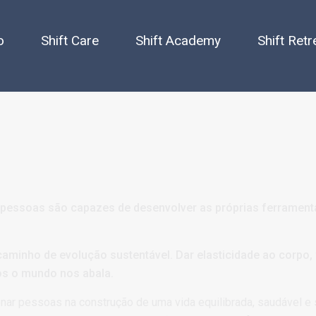
o
Shift Care
Shift Academy
Shift Retr
pessoas são capazes de desenvolver as próprias ferrament
minho de evolução sustentável. Dar elasticidade ao corpo,
os o mundo nos abala.
ar pessoas na construção de uma vida equilibrada, saudável e