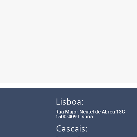
formativos e publicitários ao abrigo do RGPD.
Lisboa:
Rua Major Neutel de Abreu 13C
1500-409 Lisboa
Cascais: