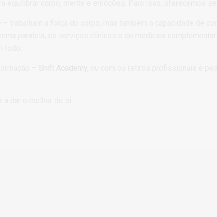
a equilibrar corpo, mente e emoções. Para isso, oferecemos se
o
– trabalham a força do corpo, mas também a capacidade de con
orma paralela, os serviços clínicos e de medicina complementa
 todo.
 formação –
Shift Academy
, ou com os retiros profissionais e p
 a dar o melhor de si.
Sustentabilidade
Um futuro sustentável começa por