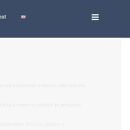
eat
as para enfrentar o mundo. Não importa
 força à mente e controlo às emoções.
 sustentável.
O nosso objetivo é