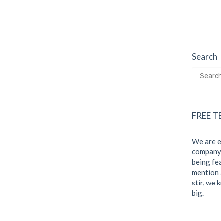
Search
FREE T
We are e
company 
being fe
mention 
stir, we
big.