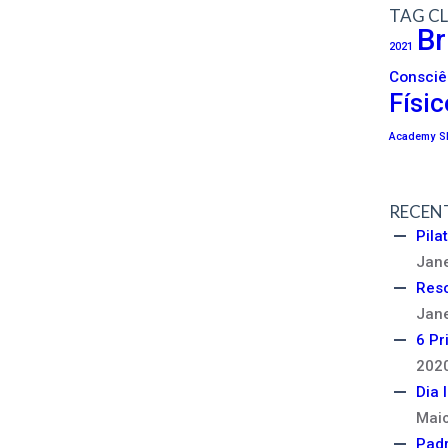
TAG C
Br
2021
Consciê
Físic
Academy
S
RECEN
Pila
Jane
Res
Jane
6 Pr
202
Dia 
Maio
Padr