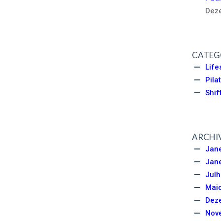
Dez
CATEG
Life
Pila
Shif
ARCHI
Jane
Jane
Julh
Mai
Dez
Nov