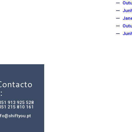
Out
Jun
Jane
Out
Jun
Contacto
:
351 913 925 528
351 215 810 161
nfo@shiftyou.pt