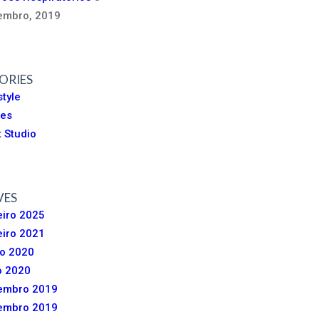
embro, 2019
ORIES
style
tes
t Studio
VES
iro 2025
iro 2021
o 2020
o 2020
embro 2019
embro 2019