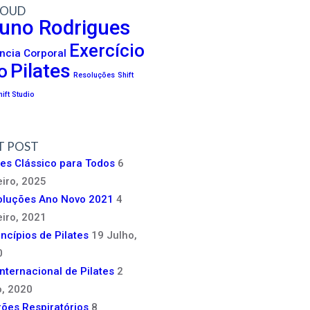
LOUD
uno Rodrigues
Exercício
ncia Corporal
Pilates
o
Resoluções
Shift
hift Studio
T POST
tes Clássico para Todos
6
iro, 2025
oluções Ano Novo 2021
4
iro, 2021
incípios de Pilates
19 Julho,
0
Internacional de Pilates
2
, 2020
ões Respiratórios
8